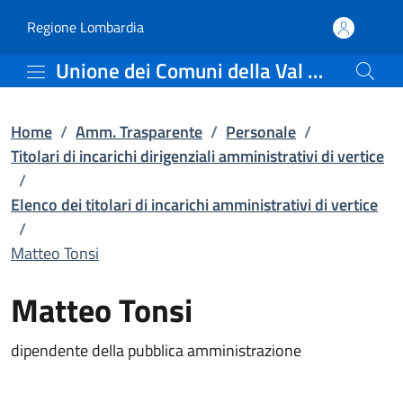
Matteo Tonsi | Elenco dei
Vai al contenuto principale
(apre in un'altra scheda).
Regione Lombardia
Unione dei Comuni della Val Saviore
Home
/
Amm. Trasparente
/
Personale
/
Titolari di incarichi dirigenziali amministrativi di vertice
/
Elenco dei titolari di incarichi amministrativi di vertice
/
Matteo Tonsi
Matteo Tonsi
dipendente della pubblica amministrazione