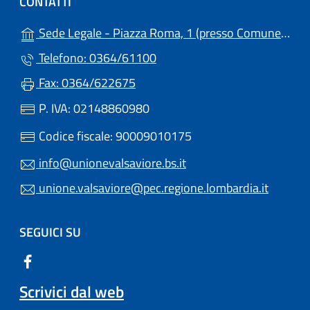
CONTATTI
Sede Legale - Piazza Roma, 1 (presso Comune) - 25051 - Cedegolo (BS)
Telefono: 0364/61100
Fax: 0364/622675
P. IVA: 02148860980
Codice fiscale: 90009010175
info@unionevalsaviore.bs.it
unione.valsaviore@pec.regione.lombardia.it
SEGUICI SU
Scrivici dal web