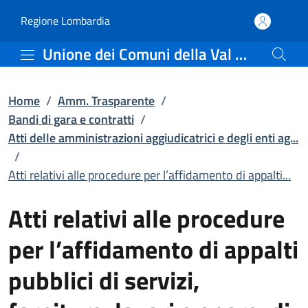
Atti relativi alle proced
Vai al contenuto principale
(apre in un'altra scheda).
Regione Lombardia
Unione dei Comuni della Val Saviore
Home
/
Amm. Trasparente
/
Bandi di gara e contratti
/
Atti delle amministrazioni aggiudicatrici e degli enti ag...
/
Atti relativi alle procedure per l’affidamento di appalti...
Atti relativi alle procedure
per l’affidamento di appalti
pubblici di servizi,