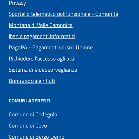
(apre in un'altra scheda).
Privacy
Sportello telematico polifunzionale - Comunità
(apre in un'altra scheda).
Montana di Valle Camonica
Iban e pagamenti informatici
(apre in un'altra sch
PagoPA - Pagamenti verso l'Unione
Richiedere l'accesso agli atti
Sistema di Videosorveglianza
Bonus sociale rifiuti
COMUNI ADERENTI
(apre in un'altra scheda).
Comune di Cedegolo
(apre in un'altra scheda).
Comune di Cevo
(apre in un'altra scheda).
Comune di Berzo Demo