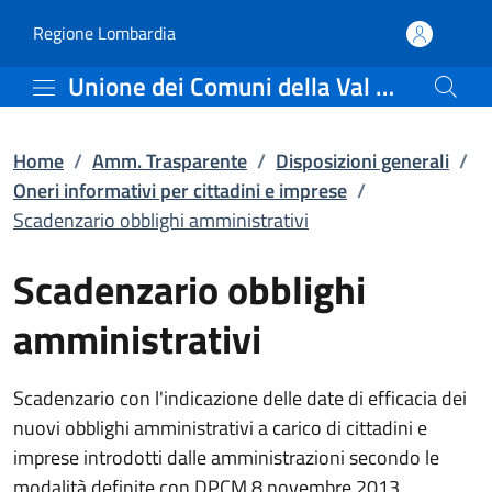
Scadenzario obblighi amm
Vai al contenuto principale
(apre in un'altra scheda).
Regione Lombardia
Unione dei Comuni della Val Saviore
Home
/
Amm. Trasparente
/
Disposizioni generali
/
Oneri informativi per cittadini e imprese
/
Scadenzario obblighi amministrativi
Scadenzario obblighi
amministrativi
Scadenzario con l'indicazione delle date di efficacia dei
nuovi obblighi amministrativi a carico di cittadini e
imprese introdotti dalle amministrazioni secondo le
modalità definite con DPCM 8 novembre 2013