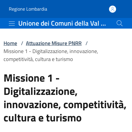
Missione 1 - Digitalizza
Vai al contenuto principale
(apre in un'altra scheda).
Regione Lombardia
Unione dei Comuni della Val Saviore
Home
/
Attuazione Misure PNRR
/
Missione 1 - Digitalizzazione, innovazione,
competitività, cultura e turismo
Missione 1 -
Digitalizzazione,
innovazione, competitività,
cultura e turismo