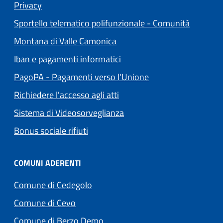
(apre in un'altra scheda).
Privacy
Sportello telematico polifunzionale - Comunità
(apre in un'altra scheda).
Montana di Valle Camonica
Iban e pagamenti informatici
(apre in un'altra sch
PagoPA - Pagamenti verso l'Unione
Richiedere l'accesso agli atti
Sistema di Videosorveglianza
Bonus sociale rifiuti
COMUNI ADERENTI
(apre in un'altra scheda).
Comune di Cedegolo
(apre in un'altra scheda).
Comune di Cevo
(apre in un'altra scheda).
Comune di Berzo Demo