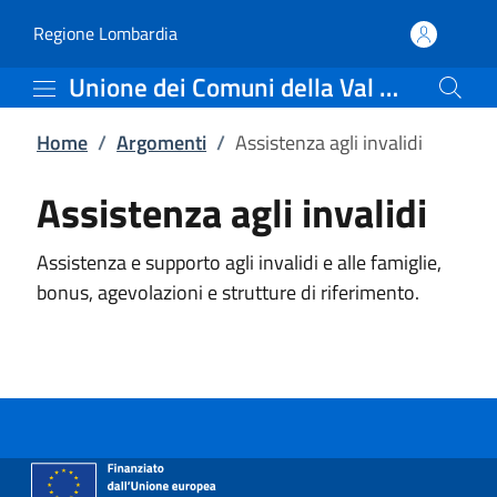
Assistenza agli invalidi 
Vai al contenuto principale
(apre in un'altra scheda).
Regione Lombardia
Unione dei Comuni della Val Saviore
Home
/
Argomenti
/
Assistenza agli invalidi
Assistenza agli invalidi
Assistenza e supporto agli invalidi e alle famiglie,
bonus, agevolazioni e strutture di riferimento.